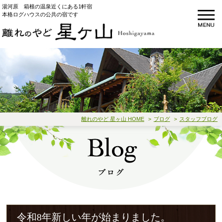
湯河原 箱根の温泉近くにある1軒宿
本格ログハウスの公共の宿です
離れのやど 星ヶ山 HOME
ブログ
スタッフブログ
令和8年新しい年が始まりました。