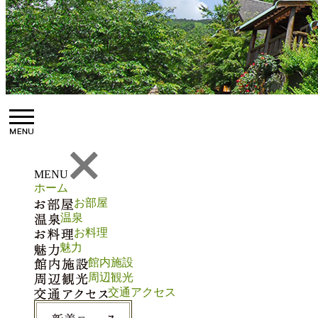
MENU
ホーム
お部屋
温泉
お料理
魅力
館内施設
周辺観光
交通アクセス