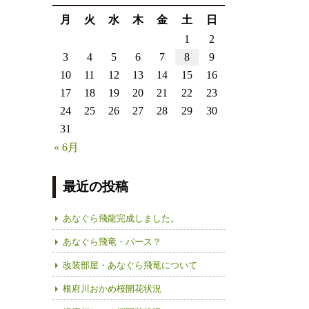
月
火
水
木
金
土
日
1
2
3
4
5
6
7
8
9
10
11
12
13
14
15
16
17
18
19
20
21
22
23
24
25
26
27
28
29
30
31
« 6月
最近の投稿
あなぐら飛龍完成しました。
あなぐら飛竜・パース？
改装部屋・あなぐら飛竜について
根府川おかめ桜開花状況