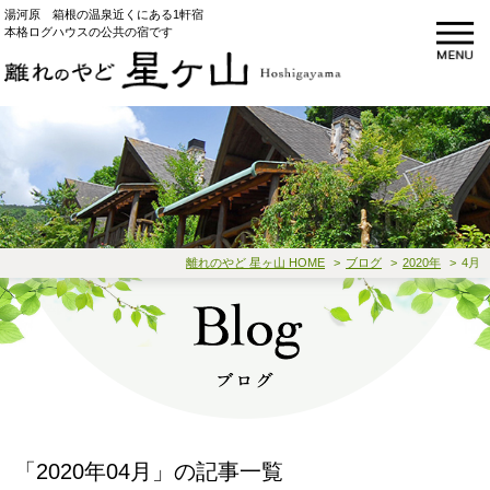
湯河原 箱根の温泉近くにある1軒宿
本格ログハウスの公共の宿です
離れのやど 星ヶ山 HOME
ブログ
2020年
4月
「2020年04月」の記事一覧