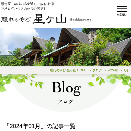
湯河原 箱根の温泉近くにある1軒宿
本格ログハウスの公共の宿です
離れのやど 星ヶ山 HOME
ブログ
2024年
1月
「2024年01月」の記事一覧